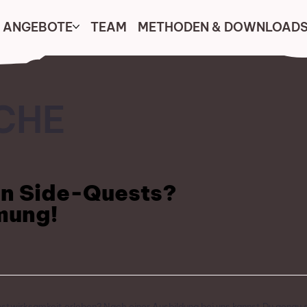
 ANGEBOTE
TEAM
METHODEN & DOWNLOAD
CHE
en Side-Quests?
mung!
bstwirksamkeit erleben? Nach einer Ausbildung bei uns kannst Du genau