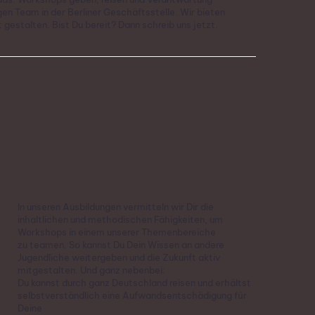
en Team in der Berliner Geschäftsstelle. Wir bieten
 gestalten. Bist Du bereit? Dann schreib uns jetzt.
In unseren Ausbildungen vermitteln wir Dir die
inhaltlichen und methodischen Fähigkeiten, um
Workshops in einem unserer Themenbereiche
zu teamen. So kannst Du Dein Wissen an andere
Jugendliche weitergeben und die Zukunft aktiv
mitgestalten. Und ganz nebenbei:
Du kannst durch ganz Deutschland reisen und erhältst
selbstverständlich eine Aufwandsentschädigung für
Deine