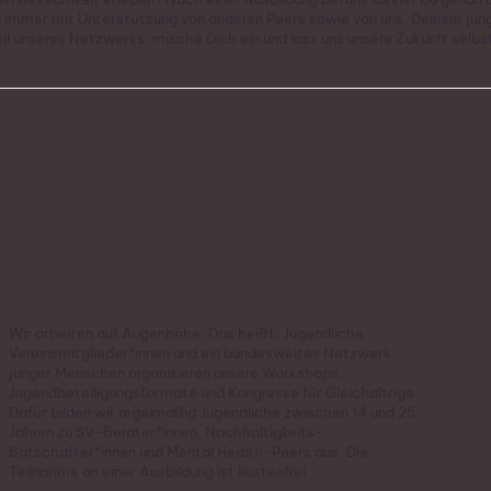
d immer mit Unterstützung von anderen Peers sowie von uns, Deinem jung
il unseres Netzwerks, mische Dich ein und lass uns unsere Zukunft selbst
Wir arbeiten auf Augenhöhe. Das heißt: Jugendliche
Vereinsmitglieder*innen und ein bundesweites Netzwerk
junger Menschen organisieren unsere Workshops,
Jugendbeteiligungsformate und Kongresse für Gleichaltrige.
Dafür bilden wir regelmäßig Jugendliche zwischen 14 und 25
Jahren zu SV-Berater*innen, Nachhaltigkeits-
Botschafter*innen und Mental Health-Peers aus. Die
Teilnahme an einer Ausbildung ist kostenfrei.