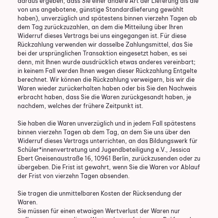
daraus ergeben, dass Sie einer andere Art der Lieferung als die
von uns angebotene, günstige Standardlieferung gewählt
haben), unverzüglich und spätestens binnen vierzehn Tagen ab
dem Tag zurückzuzahlen, an dem die Mitteilung über Ihren
Widerruf dieses Vertrags bei uns eingegangen ist. Für diese
Rückzahlung verwenden wir dasselbe Zahlungsmittel, das Sie
bei der ursprünglichen Transaktion eingesetzt haben, es sei
denn, mit Ihnen wurde ausdrücklich etwas anderes vereinbart;
in keinem Fall werden Ihnen wegen dieser Rückzahlung Entgelte
berechnet. Wir können die Rückzahlung verweigern, bis wir die
Waren wieder zurückerhalten haben oder bis Sie den Nachweis
erbracht haben, dass Sie die Waren zurückgesandt haben, je
nachdem, welches der frühere Zeitpunkt ist.
Sie haben die Waren unverzüglich und in jedem Fall spätestens
binnen vierzehn Tagen ab dem Tag, an dem Sie uns über den
Widerruf dieses Vertrags unterrichten, an das Bildungswerk für
Schüler*innenvertretung und Jugendbeteiligung e.V., Jessica
Ebert Gneisenaustraße 16, 10961 Berlin, zurückzusenden oder zu
übergeben. Die Frist ist gewahrt, wenn Sie die Waren vor Ablauf
der Frist von vierzehn Tagen absenden.
Sie tragen die unmittelbaren Kosten der Rücksendung der
Waren.
Sie müssen für einen etwaigen Wertverlust der Waren nur