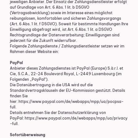
jeweiligen Anbieter. Der Einsatz der Zahlungsdienstleister erfolgt
auf Grundlage von Art. 6 Abs. 1 lit. b DSGVO
(Vertragsabwicklung) sowie im Interesse eines möglichst
reibungslosen, komfortablen und sicheren Zahlungsvorgangs
(Art. 6 Abs. 1 lit. f DSGVO). Soweit für bestimmte Handlungen Ihre
Einwilligung abgefragt wird, ist Art. 6 Abs. 1 lit. a DSGVO
Rechtsgrundlage der Datenverarbeitung; Einwilligungen sind
jederzeit für die Zukunft widerrufbar.
Folgende Zahlungsdienste / Zahlungsdienstleister setzen wir im
Rahmen dieser Website ein:
PayPal
Anbieter dieses Zahlungsdienstes ist PayPal (Europe) S.à.r.l. et
Cie, S.C.A., 22-24 Boulevard Royal, L-2449 Luxembourg (im
Folgenden „PayPal“).
Die Datenübertragung in die USA wird auf die
Standardvertragsklauseln der EU-Kommission gestützt. Details
finden Sie
hier:
https://www.paypal.com/de/webapps/mpp/ua/pocpsa-
full
.
Details entnehmen Sie der Datenschutzerklärung von
PayPal:
https://www.paypal.com/de/webapps/mpp/ua/privacy
-full
.
Sofort­überweisung