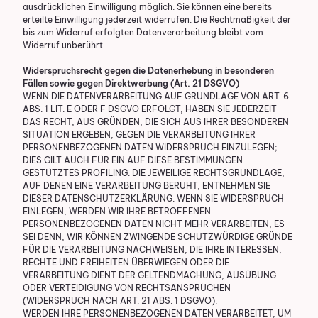
ausdrücklichen Einwilligung möglich. Sie können eine bereits
erteilte Einwilligung jederzeit widerrufen. Die Rechtmäßigkeit der
bis zum Widerruf erfolgten Datenverarbeitung bleibt vom
Widerruf unberührt.
Widerspruchsrecht gegen die Datenerhebung in besonderen
Fällen sowie gegen Direktwerbung (Art. 21 DSGVO)
WENN DIE DATENVERARBEITUNG AUF GRUNDLAGE VON ART. 6
ABS. 1 LIT. E ODER F DSGVO ERFOLGT, HABEN SIE JEDERZEIT
DAS RECHT, AUS GRÜNDEN, DIE SICH AUS IHRER BESONDEREN
SITUATION ERGEBEN, GEGEN DIE VERARBEITUNG IHRER
PERSONENBEZOGENEN DATEN WIDERSPRUCH EINZULEGEN;
DIES GILT AUCH FÜR EIN AUF DIESE BESTIMMUNGEN
GESTÜTZTES PROFILING. DIE JEWEILIGE RECHTSGRUNDLAGE,
AUF DENEN EINE VERARBEITUNG BERUHT, ENTNEHMEN SIE
DIESER DATENSCHUTZERKLÄRUNG. WENN SIE WIDERSPRUCH
EINLEGEN, WERDEN WIR IHRE BETROFFENEN
PERSONENBEZOGENEN DATEN NICHT MEHR VERARBEITEN, ES
SEI DENN, WIR KÖNNEN ZWINGENDE SCHUTZWÜRDIGE GRÜNDE
FÜR DIE VERARBEITUNG NACHWEISEN, DIE IHRE INTERESSEN,
RECHTE UND FREIHEITEN ÜBERWIEGEN ODER DIE
VERARBEITUNG DIENT DER GELTENDMACHUNG, AUSÜBUNG
ODER VERTEIDIGUNG VON RECHTSANSPRÜCHEN
(WIDERSPRUCH NACH ART. 21 ABS. 1 DSGVO).
WERDEN IHRE PERSONENBEZOGENEN DATEN VERARBEITET, UM