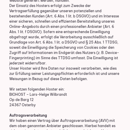
Website generiert werden, handeln.
Der Einsatz des Hosters erfolgt zum Zwecke der
Vertragserfüllung gegenüber unseren potenziellen und
bestehenden Kunden (Art. 6 Abs. 1 lit. b DSGVO) und im Interesse
einer sicheren, schnellen und effizienten Bereitstellung unseres
Online-Angebots durch einen professionellen Anbieter (Art. 6
Abs. 1 lit. f DSGVO). Sofern eine entsprechende Einwilligung
abgefragt wurde, erfolgt die Verarbeitung ausschließlich auf
Grundlage von Art. 6 Abs. 1 lit. a DSGVO und § 25 Abs. 1 TTDSG,
soweit die Einwilligung die Speicherung von Cookies oder den
Zugriff auf Informationen im Endgerät des Nutzers (z. B. Device-
Fingerprinting) im Sinne des TTDSG umfasst. Die Einwilligung ist
jederzeit widerrufbar.
Unser Hoster wird Ihre Daten nur insoweit verarbeiten, wie dies
zur Erfüllung seiner Leistungspflichten erforderlich ist und unsere
Weisungen in Bezug auf diese Daten befolgen.
Wir setzen folgenden Hoster ein:
BIOHOST – Lars-Helge Wilbrandt
Op de Barg 12
24367 Osterby
Auftragsverarbeitung
Wir haben einen Vertrag über Auftragsverarbeitung (AVV) mit
dem oben genannten Anbieter geschlossen. Hierbei handelt es