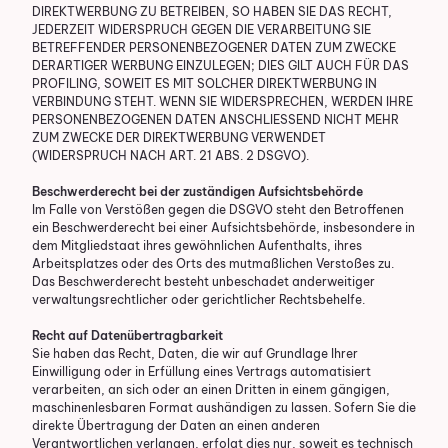
DIREKTWERBUNG ZU BETREIBEN, SO HABEN SIE DAS RECHT,
JEDERZEIT WIDERSPRUCH GEGEN DIE VERARBEITUNG SIE
BETREFFENDER PERSONENBEZOGENER DATEN ZUM ZWECKE
DERARTIGER WERBUNG EINZULEGEN; DIES GILT AUCH FÜR DAS
PROFILING, SOWEIT ES MIT SOLCHER DIREKTWERBUNG IN
VERBINDUNG STEHT. WENN SIE WIDERSPRECHEN, WERDEN IHRE
PERSONENBEZOGENEN DATEN ANSCHLIESSEND NICHT MEHR
ZUM ZWECKE DER DIREKTWERBUNG VERWENDET
(WIDERSPRUCH NACH ART. 21 ABS. 2 DSGVO).
Beschwerde­recht bei der zuständigen Aufsichts­behörde
Im Falle von Verstößen gegen die DSGVO steht den Betroffenen
ein Beschwerderecht bei einer Aufsichtsbehörde, insbesondere in
dem Mitgliedstaat ihres gewöhnlichen Aufenthalts, ihres
Arbeitsplatzes oder des Orts des mutmaßlichen Verstoßes zu.
Das Beschwerderecht besteht unbeschadet anderweitiger
verwaltungsrechtlicher oder gerichtlicher Rechtsbehelfe.
Recht auf Daten­übertrag­barkeit
Sie haben das Recht, Daten, die wir auf Grundlage Ihrer
Einwilligung oder in Erfüllung eines Vertrags automatisiert
verarbeiten, an sich oder an einen Dritten in einem gängigen,
maschinenlesbaren Format aushändigen zu lassen. Sofern Sie die
direkte Übertragung der Daten an einen anderen
Verantwortlichen verlangen, erfolgt dies nur, soweit es technisch